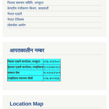
जिल्ला समन्वय समिति, धनकुटा
केन्द्रीय पंजीकरण बिभाग, काठमाडौं
नेपाल प्रहरी
नेपाल टेलिकम
लोकसेवा आयोग
आपतकालीन नम्बर
जिल्ला प्रहरी कार्यालय, धनकुटा
०२६-५२९१००
ईलाका प्रहरी कार्यालय, पाख्रीबास
९८५२०७०१०२
दमकल सेवा
९८५२०६१२०१
पाख्रीबास स्वास्थ्य चौकी
०२६-४०५१६६
Location Map