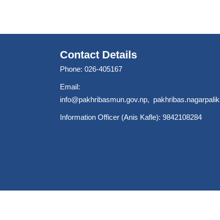
Contact Details
Phone: 026-405167
Email:
info@pakhribasmun.gov.np
,
pakhribas.nagarpal
Information Officer (Anis Kafle): 9842108284