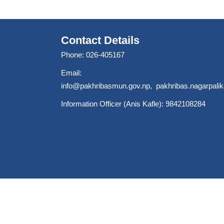
Contact Details
Phone: 026-405167
Email:
info@pakhribasmun.gov.np
,
pakhribas.nagarpal
Information Officer (Anis Kafle): 9842108284