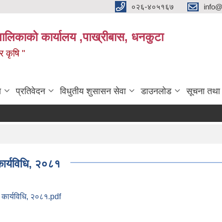
०२६-४०५१६७
info@
पालिकाको कार्यालय ,पाख्रीबास, धनकुटा
 र कृषि "
ा
प्रतिवेदन
विधुतीय शुसासन सेवा
डाउनलोड
सूचना तथा
कार्यविधि, २०८१
ी कार्यविधि, २०८१.pdf