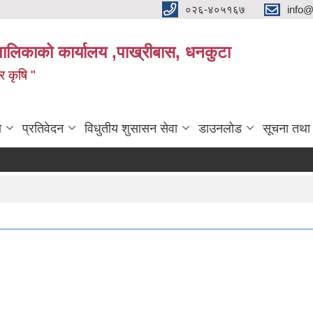
०२६-४०५१६७
info@
पालिकाको कार्यालय ,पाख्रीबास, धनकुटा
 र कृषि "
ा
प्रतिवेदन
विधुतीय शुसासन सेवा
डाउनलोड
सूचना तथा