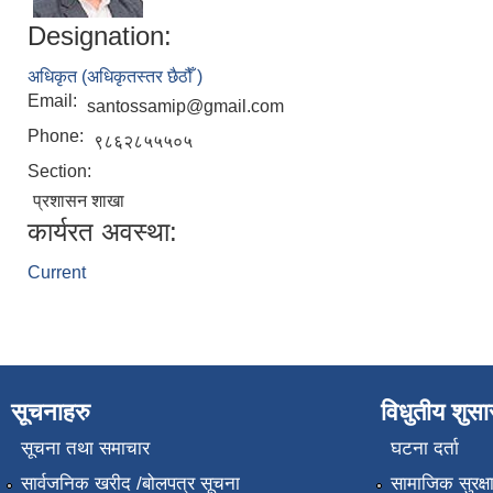
Designation:
अधिकृत (अधिकृतस्तर छैठौँ )
Email:
santossamip@gmail.com
Phone:
९८६२८५५५०५
Section:
प्रशासन शाखा
कार्यरत अवस्था:
Current
सूचनाहरु
विधुतीय शुस
सूचना तथा समाचार
घटना दर्ता
सार्वजनिक खरीद /बोलपत्र सूचना
सामाजिक सुरक्ष