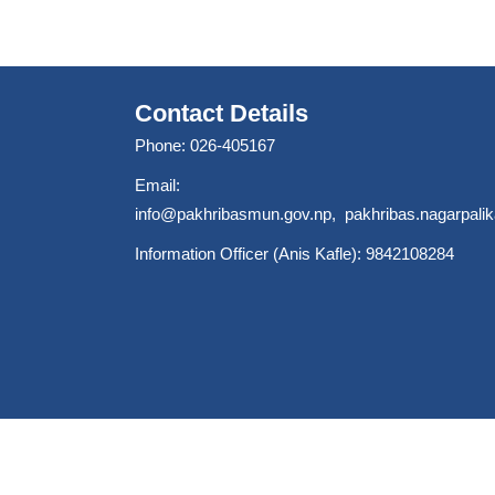
Contact Details
Phone: 026-405167
Email:
info@pakhribasmun.gov.np
,
pakhribas.nagarpal
Information Officer (Anis Kafle): 9842108284