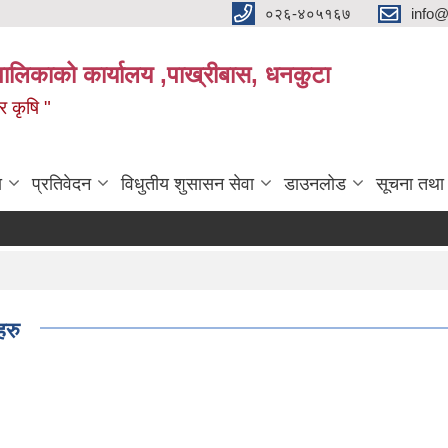
०२६-४०५१६७
info@
पालिकाको कार्यालय ,पाख्रीबास, धनकुटा
 र कृषि "
ा
प्रतिवेदन
विधुतीय शुसासन सेवा
डाउनलोड
सूचना तथा
हरु