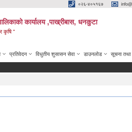
०२६-४०५१६७
info@
पालिकाको कार्यालय ,पाख्रीबास, धनकुटा
 र कृषि "
ा
प्रतिवेदन
विधुतीय शुसासन सेवा
डाउनलोड
सूचना तथा