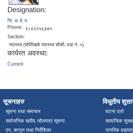
Designation:
सि. अ. हे. व.
Phone:
९८४२२५६३७५
Section:
स्वास्थ्य (घोर्लिखर्क स्वास्थ्य चौकी, वडा नं. ५)
कार्यरत अवस्था:
Current
सूचनाहरु
विधुतीय शुस
सूचना तथा समाचार
घटना दर्ता
सार्वजनिक खरीद /बोलपत्र सूचना
सामाजिक सुरक्ष
एन, कानुन तथा निर्देशिका
नागरिक वडापत्