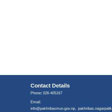
Contact Details
Phone: 026-405167
Email:
info@pakhribasmun.gov.np
,
pakhribas.nagarpal