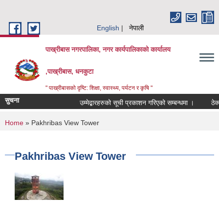
Skip to main content
English
नेपाली
पाख्रीबास नगरपालिका, नगर कार्यपालिकाको कार्यालय
,पाख्रीबास, धनकुटा
" पाख्रीबासको दृष्टि: शिक्षा, स्वास्थ्य, पर्यटन र कृषि "
सुचना
उम्मेद्बारहरुको सूची प्रकाशन गरिएको सम्बन्धमा ।
ठेक
You are here
Home
» Pakhribas View Tower
Pakhribas View Tower