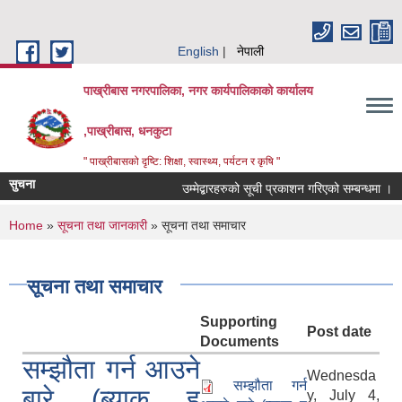
Skip to main content
English
नेपाली
पाख्रीबास नगरपालिका, नगर कार्यपालिकाको कार्यालय
,पाख्रीबास, धनकुटा
" पाख्रीबासको दृष्टि: शिक्षा, स्वास्थ्य, पर्यटन र कृषि "
सुचना
उम्मेद्बारहरुको सूची प्रकाशन गरिएको सम्बन्धमा ।
You are here
Home
»
सूचना तथा जानकारी
» सूचना तथा समाचार
सूचना तथा समाचार
Supporting
Post date
Documents
सम्झौता गर्न आउने
Wednesda
सम्झौता गर्न
बारे (ब्याक हु
y, July 4,