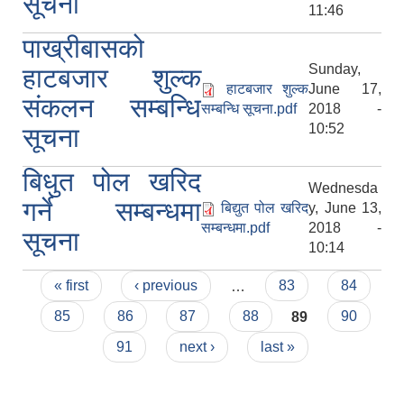
सूचना
11:46
पाख्रीबासको
Sunday,
हाटबजार शुल्क
हाटबजार शुल्क
June 17,
संकलन सम्बन्धि
सम्बन्धि सूचना.pdf
2018 -
10:52
सूचना
बिधुत पोल खरिद
Wednesda
गर्ने सम्बन्धमा
बिद्युत पोल खरिद
y, June 13,
सम्बन्धमा.pdf
2018 -
सूचना
10:14
Pages
« first
‹ previous
…
83
84
85
86
87
88
89
90
91
next ›
last »