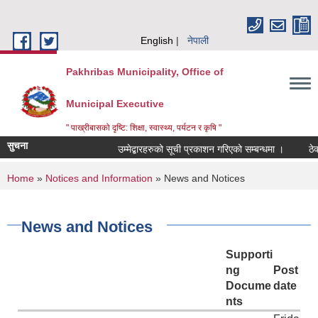
Skip to main content
English
नेपाली
Pakhribas Municipality, Office of
Municipal Executive
" पाख्रीबासको दृष्टि: शिक्षा, स्वास्थ्य, पर्यटन र कृषि "
सुचना
उम्मेद्बारहरुको सूची प्रकाशन गरिएको सम्बन्धमा ।
ठेक्
You are here
Home
»
Notices and Information
» News and Notices
News and Notices
Supporti
ng
Post
Docume
date
nts