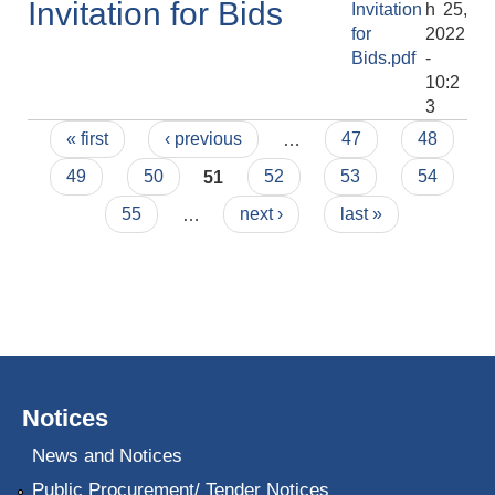
Invitation for Bids
Invitation
h 25,
for
2022
Bids.pdf
-
10:2
3
Pages
« first
‹ previous
…
47
48
49
50
51
52
53
54
55
…
next ›
last »
Notices
News and Notices
Public Procurement/ Tender Notices