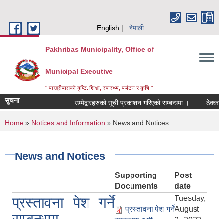
Skip to main content
English
नेपाली
Pakhribas Municipality, Office of
Municipal Executive
" पाख्रीबासको दृष्टि: शिक्षा, स्वास्थ्य, पर्यटन र कृषि "
सुचना
उम्मेद्बारहरुको सूची प्रकाशन गरिएको सम्बन्धमा ।
ठेक्का
You are here
Home
»
Notices and Information
» News and Notices
News and Notices
Supporting
Post
Documents
date
Tuesday,
प्रस्तावना पेश गर्ने
प्रस्तावना पेश गर्ने
August
सम्बन्धमा