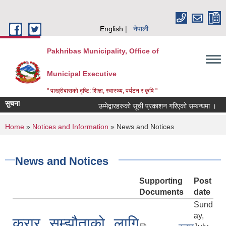
Skip to main content
English
नेपाली
Pakhribas Municipality, Office of
Municipal Executive
" पाख्रीबासको दृष्टि: शिक्षा, स्वास्थ्य, पर्यटन र कृषि "
सुचना
उम्मेद्बारहरुको सूची प्रकाशन गरिएको सम्बन्धमा ।
You are here
Home
»
Notices and Information
» News and Notices
News and Notices
Supporting
Post
Documents
date
Sund
ay,
करार सम्झौताको लागि