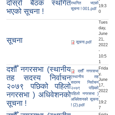
-
दोस्रो बैठक स्थगित
स्थगित भएको
19:3
सूचना ! 001.pdf
भएको सूचना !
0
Tues
day,
June
सूचना
21,
सूचना.pdf
2022
-
10:5
1
दशौँ नगरसभा (स्थानीय
Frida
दशौँ नगरसभा
y,
तह सदस्य निर्वाचन
(स्थानीय तह
June
सदस्य निर्वाचन
२०७९ पछिको पहिलो
17,
२०७९ पछिको
2022
नगरसभा ) अधिवेशनको
पहिलो नगरसभा )
-
अधिवेशनको सूचना
सूचना !
19:2
! (2).pdf
7
Frida