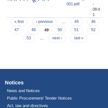
001.pdf
-
08:4
1
Pages
« first
‹ previous
…
45
46
47
48
49
50
51
52
53
…
next ›
last »
Notices
News and Notices
Public Procurement/ Tender Notices
Act, law and directives