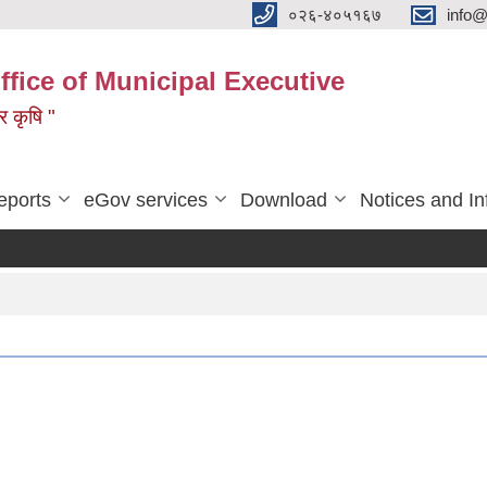
०२६-४०५१६७
info@
ffice of Municipal Executive
 र कृषि "
eports
eGov services
Download
Notices and In