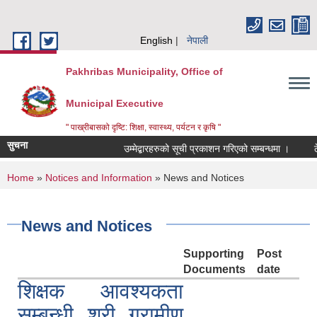
Skip to main content
English
नेपाली
Pakhribas Municipality, Office of
Municipal Executive
" पाख्रीबासको दृष्टि: शिक्षा, स्वास्थ्य, पर्यटन र कृषि "
सुचना
उम्मेद्बारहरुको सूची प्रकाशन गरिएको सम्बन्धमा ।
ठे
You are here
Home
»
Notices and Information
» News and Notices
News and Notices
Supporting
Post
Documents
date
शिक्षक आवश्यकता
सम्बन्धी श्री ग्रामीण